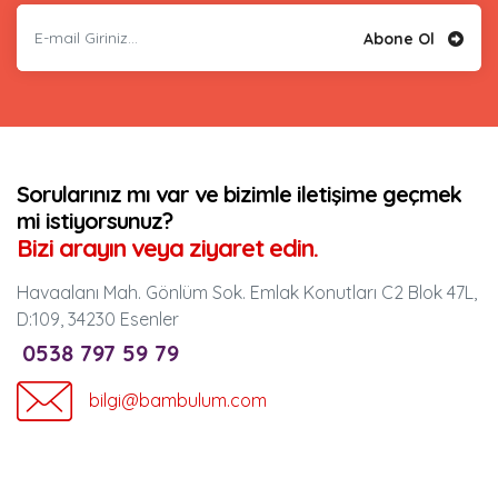
Abone Ol
Sorularınız mı var ve bizimle iletişime geçmek
mi istiyorsunuz?
Bizi arayın veya ziyaret edin.
Havaalanı Mah. Gönlüm Sok. Emlak Konutları C2 Blok 47L,
D:109, 34230 Esenler
0538 797 59 79
bilgi@bambulum.com