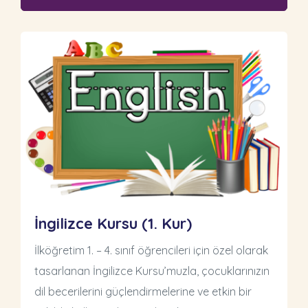
İngilizce Kursu (1. Kur)
İlköğretim 1. – 4. sınıf öğrencileri için özel olarak
tasarlanan İngilizce Kursu’muzla, çocuklarınızın
dil becerilerini güçlendirmelerine ve etkin bir