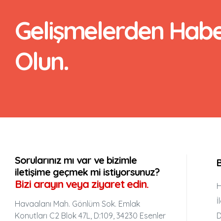
Gelişmelerden Hab
Olun.
Sorularınız mı var ve bizimle
B
iletişime geçmek mi istiyorsunuz?
Bizi arayın veya ziyaret edin.
H
İ
Havaalanı Mah. Gönlüm Sok. Emlak
Konutları C2 Blok 47L, D:109, 34230 Esenler
D