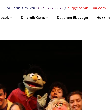
Sorularınız mı var?
0538 797 59 79
/
bilgi@bambulum.com
Çocuk
Dinamik Genç
Düşünen Ebeveyn
Hakkım