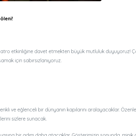
öleni!
atro etkinliğine davet etmekten büyük mutluluk duyuyoruz! Çocu
şamak için sabırsızlanıyoruz.
renkli ve eğlenceli bir dünyanın kapılarını aralayacaklar. Özenle
lerini sizlere sunacak.
ünyasına bir adım daha atacaklar. Gösterimizin sonunda, minik o