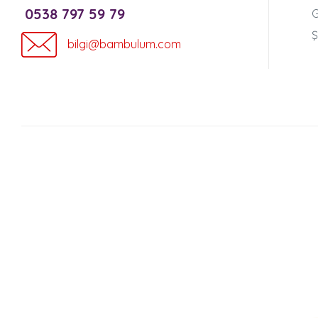
0538 797 59 79
G
Ş
bilgi@bambulum.com