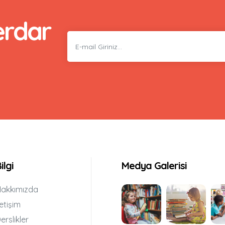
erdar
ilgi
Medya Galerisi
akkımızda
letişim
erslikler